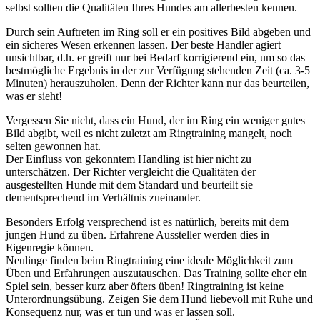
selbst sollten die Qualitäten Ihres Hundes am allerbesten kennen.
Durch sein Auftreten im Ring soll er ein positives Bild abgeben und
ein sicheres Wesen erkennen lassen. Der beste Handler agiert
unsichtbar, d.h. er greift nur bei Bedarf korrigierend ein, um so das
bestmögliche Ergebnis in der zur Verfügung stehenden Zeit (ca. 3-5
Minuten) herauszuholen. Denn der Richter kann nur das beurteilen,
was er sieht!
Vergessen Sie nicht, dass ein Hund, der im Ring ein weniger gutes
Bild abgibt, weil es nicht zuletzt am Ringtraining mangelt, noch
selten gewonnen hat.
Der Einfluss von gekonntem Handling ist hier nicht zu
unterschätzen. Der Richter vergleicht die Qualitäten der
ausgestellten Hunde mit dem Standard und beurteilt sie
dementsprechend im Verhältnis zueinander.
Besonders Erfolg versprechend ist es natürlich, bereits mit dem
jungen Hund zu üben. Erfahrene Aussteller werden dies in
Eigenregie können.
Neulinge finden beim Ringtraining eine ideale Möglichkeit zum
Üben und Erfahrungen auszutauschen. Das Training sollte eher ein
Spiel sein, besser kurz aber öfters üben! Ringtraining ist keine
Unterordnungsübung. Zeigen Sie dem Hund liebevoll mit Ruhe und
Konsequenz nur, was er tun und was er lassen soll.