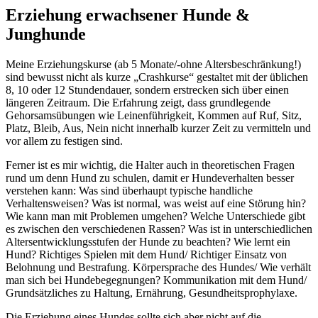
Erziehung erwachsener Hunde &
Junghunde
Meine Erziehungskurse (ab 5 Monate/-ohne Altersbeschränkung!)
sind bewusst nicht als kurze „Crashkurse“ gestaltet mit der üblichen
8, 10 oder 12 Stundendauer, sondern erstrecken sich über einen
längeren Zeitraum. Die Erfahrung zeigt, dass grundlegende
Gehorsamsübungen wie Leinenführigkeit, Kommen auf Ruf, Sitz,
Platz, Bleib, Aus, Nein nicht innerhalb kurzer Zeit zu vermitteln und
vor allem zu festigen sind.
Ferner ist es mir wichtig, die Halter auch in theoretischen Fragen
rund um denn Hund zu schulen, damit er Hundeverhalten besser
verstehen kann: Was sind überhaupt typische handliche
Verhaltensweisen? Was ist normal, was weist auf eine Störung hin?
Wie kann man mit Problemen umgehen? Welche Unterschiede gibt
es zwischen den verschiedenen Rassen? Was ist in unterschiedlichen
Altersentwicklungsstufen der Hunde zu beachten? Wie lernt ein
Hund? Richtiges Spielen mit dem Hund/ Richtiger Einsatz von
Belohnung und Bestrafung. Körpersprache des Hundes/ Wie verhält
man sich bei Hundebegegnungen? Kommunikation mit dem Hund/
Grundsätzliches zu Haltung, Ernährung, Gesundheitsprophylaxe.
Die Erziehung eines Hundes sollte sich aber nicht auf die